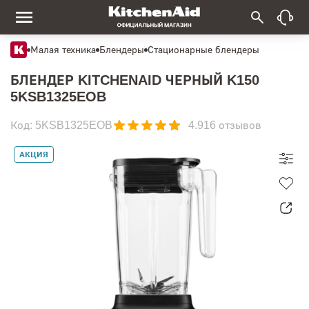
Малая техника
Блендеры
Стационарные блендеры
БЛЕНДЕР KITCHENAID ЧЕРНЫЙ K150
5KSB1325EOB
Код: 5KSB1325EOB
4.9
16 отзывов
АКЦИЯ