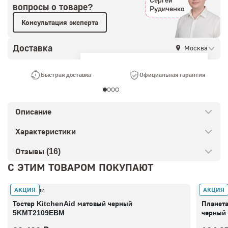
Сергей
вопросы о товаре?
Рудиченко
Консультация эксперта
Доставка
Москва
Ваш город —
Москва
?
Быстрая доставка
Официальная гарантия
Описание
Характеристики
Отзывы (16)
С ЭТИМ ТОВАРОМ ПОКУПАЮТ
АКЦИЯ
АКЦИЯ
В наличии
В налич
Тостер KitchenAid матовый черный
Планет
5KMT2109EBM
черный