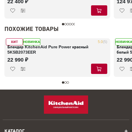
22 400 ₽
124 9
ПОХОЖИЕ ТОВАРЫ
ХИТ
НОВИНКА
НОВИНК
В наличии
5.0
(5)
В налич
Блендер KitchenAid Pure Power красный
Бленде
5KSB2073EER
белый 
22 990 ₽
22 99
КАТАЛОГ