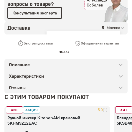
Александр
вопросы о товаре?
Соболев
Консультация эксперта
Доставка
Москва
Ваш город —
Москва
?
Быстрая доставка
Официальная гарантия
Описание
Характеристики
Отзывы
С ЭТИМ ТОВАРОМ ПОКУПАЮТ
ХИТ
АКЦИЯ
ХИТ
В наличии
5.0
(1)
В налич
Ручной миксер KitchenAid кремовый
Бленде
5KHM9212EAC
5KSB4