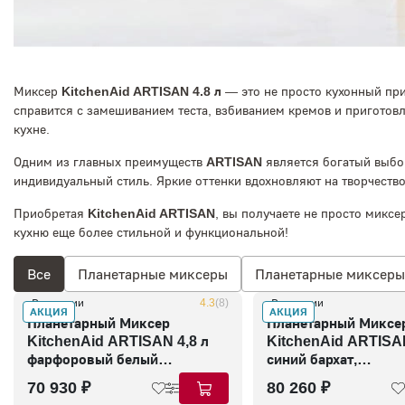
Миксер
KitchenAid ARTISAN 4.8 л
— это не просто кухонный при
справится с замешиванием теста, взбиванием кремов и пригото
кухне.
Одним из главных преимуществ
ARTISAN
является богатый выбор
индивидуальный стиль. Яркие оттенки вдохновляют на творчество,
Приобретая
KitchenAid ARTISAN
, вы получаете не просто миксе
кухню еще более стильной и функциональной!
Все
Планетарные миксеры
Планетарные миксеры 
В наличии
4.3
(8)
В наличии
АКЦИЯ
АКЦИЯ
Планетарный Миксер
Планетарный Миксе
KitchenAid ARTISAN 4,8 л
KitchenAid ARTISAN
фарфоровый белый
синий бархат,
5KSM125EPL
5KSM175PSEVB
70 930 ₽
80 260 ₽