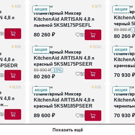
4.4
(8)
В наличии
4.3
(7)
В наличии
АКЦИЯ
АКЦИЯ
р
Планетар
Планетарный Миксер
 4,8 л
KitchenA
KitchenAid ARTISAN 4,8 л
черный 
льняной 5KSM175PSEFL
89 990 ₽
-
80 260 ₽
80 260 ₽
4.9
(8)
В наличии
4.5
(11)
В наличии
АКЦИЯ
АКЦИЯ
Планетарный Миксер
р
Планетар
KitchenAid ARTISAN 4,8 л
 4,8 л
KitchenA
красный 5KSM175PSEER
75PSEDR
кремовы
89 990 ₽
-10%
70 930 ₽
80 260 ₽
4.6
(10)
В наличии
4.6
(9)
Ожидается
АКЦИЯ
АКЦИЯ
р
Планетарный Миксер
Планетар
 4,8 л
KitchenAid ARTISAN 4,8 л
KitchenA
он
красный 5KSM185PSEER
чернильн
5KSM125
89 600 ₽
70 930 ₽
Показать ещё