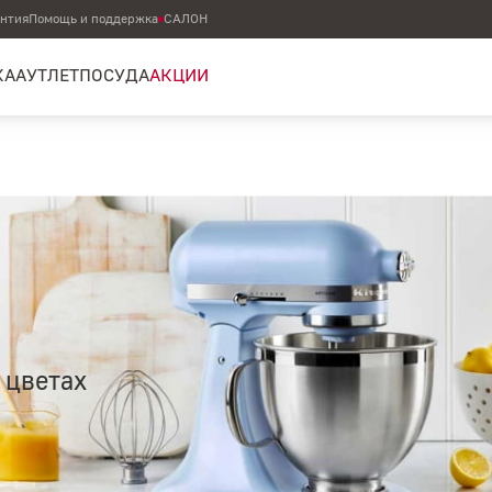
антия
Помощь и поддержка
САЛОН
КА
АУТЛЕТ
ПОСУДА
АКЦИИ
 цветах