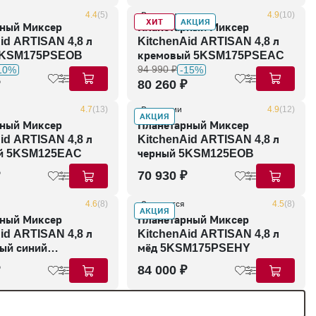
4.4
(5)
В наличии
4.9
(10)
ХИТ
АКЦИЯ
ный Миксер
Планетарный Миксер
id ARTISAN 4,8 л
KitchenAid ARTISAN 4,8 л
5KSM175PSEOB
кремовый 5KSM175PSEAC
94 990 ₽
10%
-15%
80 260 ₽
4.7
(13)
В наличии
4.9
(12)
АКЦИЯ
ный Миксер
Планетарный Миксер
id ARTISAN 4,8 л
KitchenAid ARTISAN 4,8 л
й 5KSM125EAC
черный 5KSM125EOB
70 930 ₽
4.6
(8)
Ожидается
4.5
(8)
АКЦИЯ
ный Миксер
Планетарный Миксер
id ARTISAN 4,8 л
KitchenAid ARTISAN 4,8 л
ый синий
мёд 5KSM175PSEHY
EIB
84 000 ₽