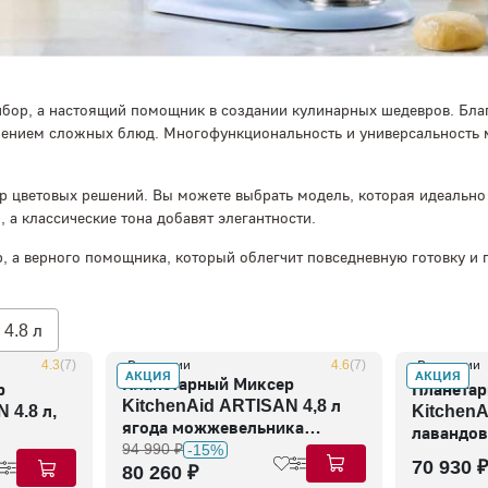
бор, а настоящий помощник в создании кулинарных шедевров. Бла
влением сложных блюд. Многофункциональность и универсальность
 цветовых решений. Вы можете выбрать модель, которая идеально 
 а классические тона добавят элегантности.
р, а верного помощника, который облегчит повседневную готовку и п
4.8 л
4.3
(7)
В наличии
4.6
(7)
В наличии
АКЦИЯ
АКЦИЯ
Планетарный Миксер
р
Планетар
KitchenAid ARTISAN 4,8 л
 4.8 л,
KitchenA
ягода можжевельника
лавандов
5KSM175PSEJP
94 990 ₽
-15%
5KSM12
70 930 ₽
80 260 ₽