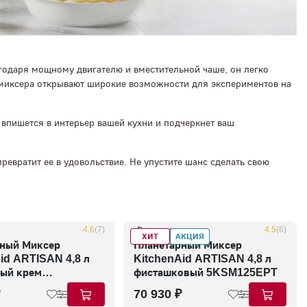
годаря мощному двигателю и вместительной чаше, он легко
 миксера открывают широкие возможности для экспериментов на
впишется в интерьер вашей кухни и подчеркнет ваш
ревратит ее в удовольствие. Не упустите шанс сделать свою
4.6
(7)
В наличии
4.5
(6)
ХИТ
АКЦИЯ
ный Миксер
Планетарный Миксер
id ARTISAN 4,8 л
KitchenAid ARTISAN 4,8 л
ый крем
фисташковый 5KSM125EPT
5ELR
70 930 ₽