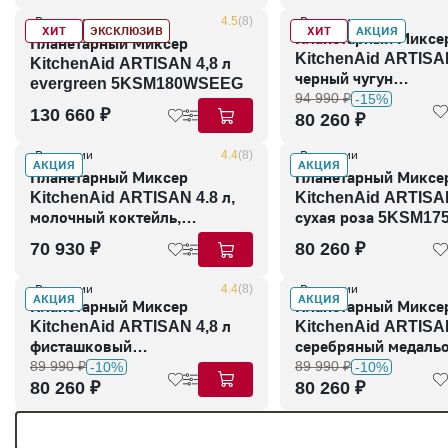
В наличии
4.5
(8)
В наличии
ХИТ
ЭКСКЛЮЗИВ
ХИТ
АКЦИЯ
Планетарный Миксе
Планетарный Миксер
KitchenAid ARTISAN
KitchenAid ARTISAN 4,8 л
черный чугун
evergreen 5KSM180WSEEG
5KSM175PSEBK
94 990 ₽
-15%
130 660 ₽
80 260 ₽
В наличии
4.4
(8)
В наличии
АКЦИЯ
АКЦИЯ
Планетарный Миксер
Планетарный Миксе
KitchenAid ARTISAN 4.8 л,
KitchenAid ARTISAN
молочный коктейль,
сухая роза 5KSM1
5KSM125EMH
70 930 ₽
80 260 ₽
В наличии
4.4
(8)
В наличии
АКЦИЯ
АКЦИЯ
Планетарный Миксер
Планетарный Миксе
KitchenAid ARTISAN 4,8 л
KitchenAid ARTISAN
фисташковый
серебряный медаль
5KSM175PSEPT
89 990 ₽
5KSM175PSEMS
89 990 ₽
-10%
-10%
80 260 ₽
80 260 ₽