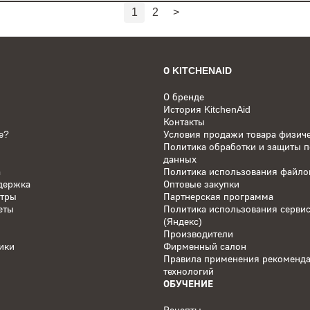
1
2
>
О KITCHENAID
О бренде
История KitchenAid
Контакты
е?
Условия продажи товара физич
Политика обработки и защиты 
данных
а
Политика использования файлов
держка
Оптовые закупки
нтры
Партнерская программа
еты
Политика использования серви
(Яндекс)
Производители
ики
Фирменный салон
Правила применения рекоменд
технологий
ОБУЧЕНИЕ