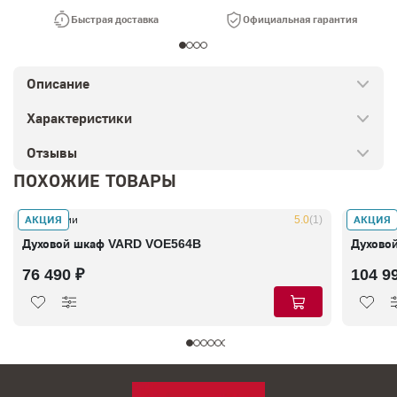
Быстрая доставка
Официальная гарантия
Описание
Характеристики
Отзывы
ПОХОЖИЕ ТОВАРЫ
АКЦИЯ
АКЦИЯ
В наличии
5.0
(1)
В налич
Духовой шкаф VARD VOE564B
Духово
76 490 ₽
104 9