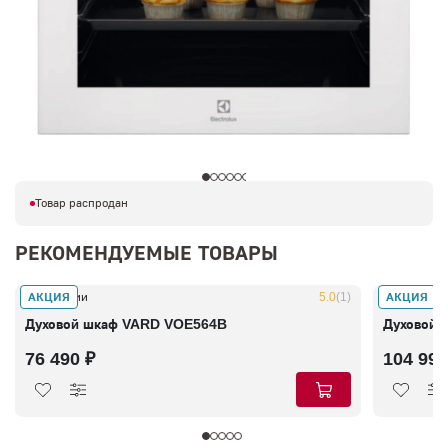
Товар распродан
РЕКОМЕНДУЕМЫЕ ТОВАРЫ
АКЦИЯ
АКЦИЯ
В наличии
5.0
(1)
В наличии
Духовой шкаф VARD VOE564B
Духовой 
76 490 ₽
104 990