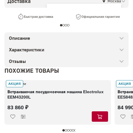
Доставка
Москва
Ваш город —
Москва
?
Быстрая доставка
Официальная гарантия
Описание
Характеристики
Отзывы
ПОХОЖИЕ ТОВАРЫ
АКЦИЯ
АКЦИЯ
В наличии
В налич
Встраиваемая посудомоечная машина Electrolux
Встраив
EEM43200L
EES848
83 860 ₽
84 99