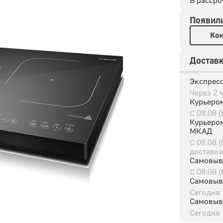
В рассро
Появил
Кон
Достав
Экспресс
Через 2 
Курьером
С 08.08 
Курьером
МКАД
С 08.08 
доставки
Самовыв
С 08.08 
Самовыв
Сегодня
Самовыв
Сегодня