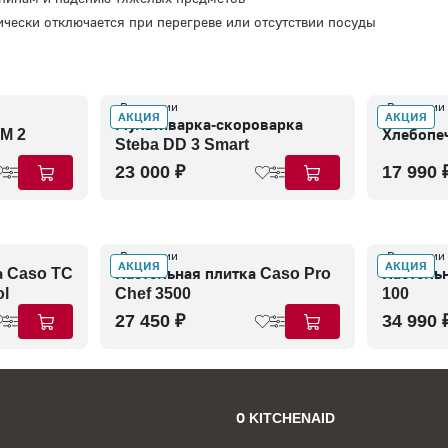
чески отключается при перегреве или отсутствии посуды
В наличии
В наличии
АКЦИЯ
АКЦИЯ
Мультиварка-скороварка
BM 2
Хлебопе
Steba DD 3 Smart
23 000 ₽
17 990 
В наличии
В наличии
АКЦИЯ
АКЦИЯ
а Caso TC
Настольная плитка Caso Pro
Настольн
ol
Chef 3500
100
27 450 ₽
34 990 
О KITCHENAID