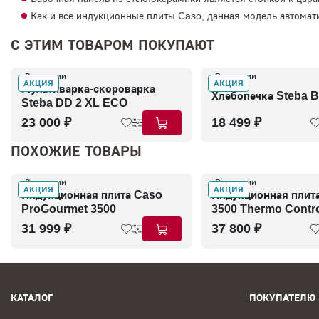
Как и все индукционные плиты Caso, данная модель автомати
С ЭТИМ ТОВАРОМ ПОКУПАЮТ
В наличии
В наличии
АКЦИЯ
АКЦИЯ
Мультиварка-скороварка
Хлебопечка Steba 
Steba DD 2 XL ECO
23 000 ₽
18 499 ₽
ПОХОЖИЕ ТОВАРЫ
В наличии
В наличии
АКЦИЯ
АКЦИЯ
Индукционная плита Caso
Индукционная плит
ProGourmet 3500
3500 Thermo Contr
31 999 ₽
37 800 ₽
КАТАЛОГ
ПОКУПАТЕЛЮ