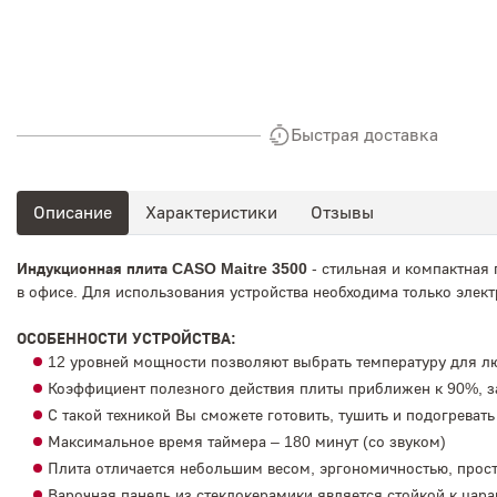
Быстрая доставка
Описание
Характеристики
Отзывы
Индукционная плита CASO Maitre 3500
- стильная и компактная 
в офисе. Для использования устройства необходима только элект
ОСОБЕННОСТИ УСТРОЙСТВА:
12 уровней мощности позволяют выбрать температуру для л
Коэффициент полезного действия плиты приближен к 90%, за 
С такой техникой Вы сможете готовить, тушить и подогрева
Максимальное время таймера – 180 минут (со звуком)
Плита отличается небольшим весом, эргономичностью, прост
Варочная панель из стеклокерамики является стойкой к цар