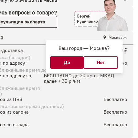
чку по
5 948.33 ₽/в месяц
ись
вопросы о товаре?
Сергей
Рудиченко
сультация эксперта
ка
Москва
Ваш город —
Москва
?
-доставка
699 ₽
часа (сегодня)
 по адресу
Бесплатно
(ближайшее время доставки)
 по адресу за
БЕСПЛАТНО до 30 км от МКАД,
далее + 30 р./км
(ближайшее время
)
оз из ПВЗ
Бесплатно
(ближайшее время доставки)
оз из салона
Бесплатно
оз со склада
Бесплатно