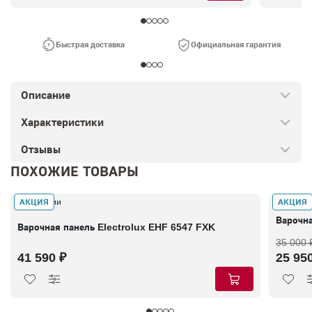
Быстрая доставка
Официальная гарантия
Описание
Характеристики
Отзывы
ПОХОЖИЕ ТОВАРЫ
АКЦИЯ
АКЦИЯ
В наличии
В налич
Варочн
Варочная панель Electrolux EHF 6547 FXK
35 000 
41 590 ₽
25 95