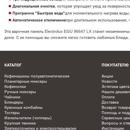
Диагональная очистка
, которая упрощает уход за поверхност
Программа "Быстрая вода"
для моментального нагрева воды,
Автоматическое отключение
при длительном использовании, ч
Эта варочная панель Electrolux EGU 96647 LX станет незаменимы
доме. С ее помощью вы сможете легко готовить любимые блюда, 
КАТАЛОГ
ПОКУПАТЕЛЮ
Кофемашины полуавтоматические
Акции
Планетарные миксеры
Новости
Кофемолки
Эстетика цвета
Ручные миксеры
Нашли дешевл
Чайники
Оплата
Блендеры
Доставка
Кухонные комбайны
Возврат товар
Тостеры
Помощь и под
Измельчители (чопперы)
Сервисные це
Крупная техника
Вопросы и отв
Элеткроточилки и электрооткрывалки
Инструкции