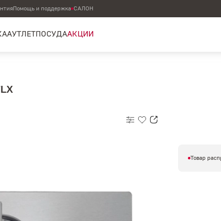
антия
Помощь и поддержка
САЛОН
КА
АУТЛЕТ
ПОСУДА
АКЦИИ
7LX
Товар расп