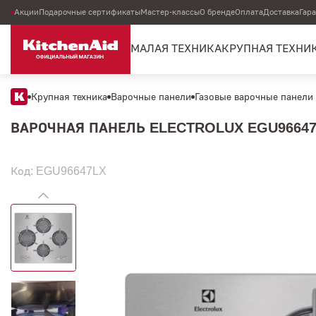
Акции
Подарочные сертификаты
Мастер-классы
О бренде
Оплата
Доставка
Гар
МАЛАЯ ТЕХНИКА
КРУПНАЯ ТЕХНИ
Крупная техника
Варочные панели
Газовые варочные панели
ВАРОЧНАЯ ПАНЕЛЬ ELECTROLUX EGU9664
Код: EGU96647LX