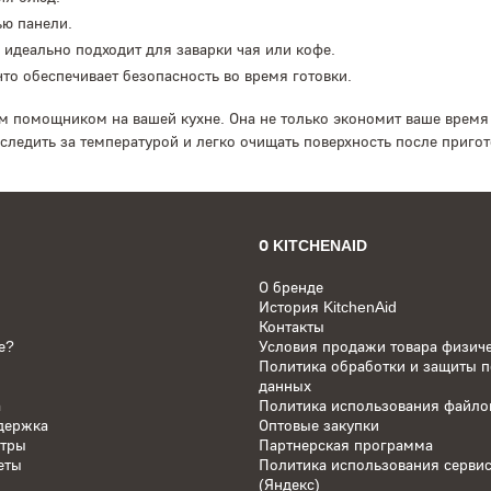
ью панели.
 идеально подходит для заварки чая или кофе.
то обеспечивает безопасность во время готовки.
м помощником на вашей кухне. Она не только экономит ваше время 
следить за температурой и легко очищать поверхность после приго
О KITCHENAID
О бренде
История KitchenAid
Контакты
е?
Условия продажи товара физич
Политика обработки и защиты 
данных
а
Политика использования файлов
держка
Оптовые закупки
нтры
Партнерская программа
еты
Политика использования серви
(Яндекс)