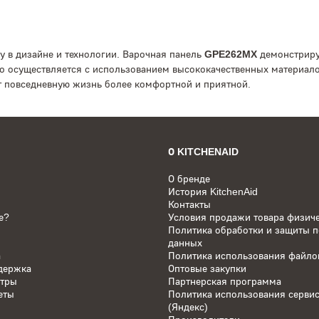
у в дизайне и технологии. Варочная панель
GPE262MX
демонстрируе
 осуществляется с использованием высококачественных материалов
 повседневную жизнь более комфортной и приятной.
О KITCHENAID
О бренде
История KitchenAid
Контакты
е?
Условия продажи товара физич
Политика обработки и защиты 
данных
а
Политика использования файлов
держка
Оптовые закупки
нтры
Партнерская программа
еты
Политика использования серви
(Яндекс)