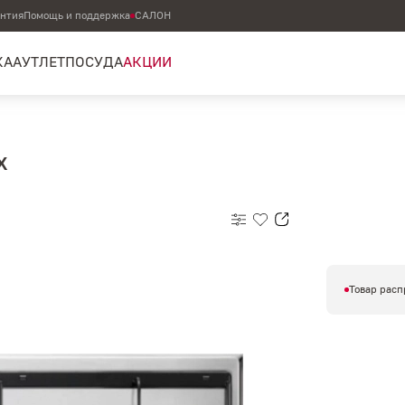
антия
Помощь и поддержка
САЛОН
КА
АУТЛЕТ
ПОСУДА
АКЦИИ
X
Товар расп