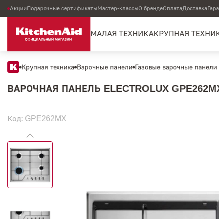
Акции
Подарочные сертификаты
Мастер-классы
О бренде
Оплата
Доставка
Гар
МАЛАЯ ТЕХНИКА
КРУПНАЯ ТЕХНИ
Крупная техника
Варочные панели
Газовые варочные панели
ВАРОЧНАЯ ПАНЕЛЬ ELECTROLUX GPE262M
Код: GPE262MX