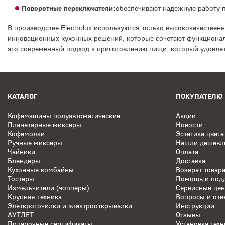
Поворотные переключатели:
обеспечивают надежную работу п
В производстве Electrolux используются только высококачестве
инновационных кухонных решений, которые сочетают функциональ
это современный подход к приготовлению пищи, который удовлет
КАТАЛОГ
ПОКУПАТЕЛЮ
Кофемашины полуавтоматические
Акции
Планетарные миксеры
Новости
Кофемолки
Эстетика цвета
Ручные миксеры
Нашли дешевл
Чайники
Оплата
Блендеры
Доставка
Кухонные комбайны
Возврат товар
Тостеры
Помощь и под
Измельчители (чопперы)
Сервисные це
Крупная техника
Вопросы и отв
Элеткроточилки и электрооткрывалки
Инструкции
АУТЛЕТ
Отзывы
Подарочные сертификаты
Установка техн