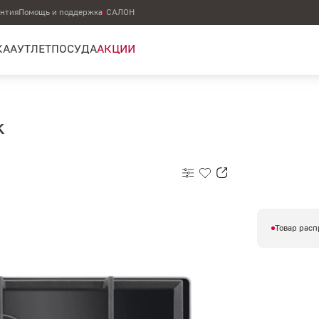
антия
Помощь и поддержка
САЛОН
КА
АУТЛЕТ
ПОСУДА
АКЦИИ
K
Товар расп