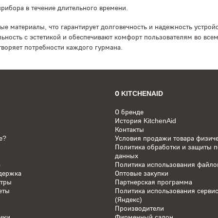
рибора в течение длительного времени.
нные материалы, что гарантирует долговечность и надежность устр
ность с эстетикой и обеспечивают комфорт пользователям во всем 
воряет потребности каждого гурмана.
О KITCHENAID
О бренде
История KitchenAid
Контакты
е?
Условия продажи товара физич
Политика обработки и защиты 
данных
а
Политика использования файлов
держка
Оптовые закупки
нтры
Партнерская программа
еты
Политика использования серви
(Яндекс)
Производители
ики
Фирменный салон