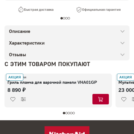
Быстрая доставка
Официальная гарантия
Описание
Характеристики
Отзывы
С ЭТИМ ТОВАРОМ ПОКУПАЮТ
АКЦИЯ
АКЦИЯ
В наличии
В налич
Гриль планча для варочной панели VHA01GP
Мультив
8 890 ₽
23 00