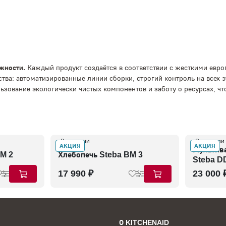
ежности.
Каждый продукт создаётся в соответствии с жесткими евро
тва: автоматизированные линии сборки, строгий контроль на всех 
ьзование экологически чистых компонентов и заботу о ресурсах, ч
В наличии
В наличии
АКЦИЯ
АКЦИЯ
Мультив
BM 2
Хлебопечь Steba BM 3
Steba D
17 990 ₽
23 000 
О KITCHENAID