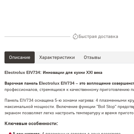
Быстрая доставка
Описание
Характеристики
Отзывы
Electrolux EIV734: Инновации для кухни XXI века
Варочная панель Electrolux EIV734 – это воплощение совершенст
профессионалов, стремящихся к качественному приготовлению п
Панель EIV734 оснащена 5-ю зонами нагрева: 4 плазменными кру
максимальной мощности. Включение функции "Boil Stop" предотв
экраном позволяет легко настроить температуру и время пригото
Ключевые особенности:
5 зон нагрева
: 4 плазменных горелки + зона разогрева