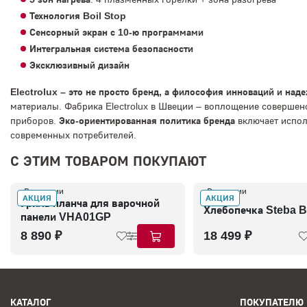
Технология Boil Stop
Сенсорный экран с 10-ю программами
Интегральная система безопасности
Эксклюзивный дизайн
Electrolux – это не просто бренд, а философия инноваций и над
материалы. Фабрика Electrolux в Швеции – воплощение совершенс
приборов.
Эко-ориентированная политика бренда
включает испол
современных потребителей.
С ЭТИМ ТОВАРОМ ПОКУПАЮТ
В наличии
В наличии
АКЦИЯ
АКЦИЯ
Гриль планча для варочной
Хлебопечка Steba 
панели VHA01GP
8 890 ₽
18 499 ₽
КАТАЛОГ
ПОКУПАТЕЛЮ