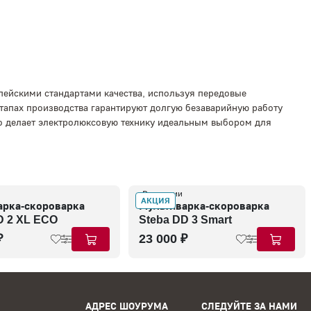
пейскими стандартами качества, используя передовые
этапах производства гарантируют долгую безаварийную работу
то делает электролюксовую технику идеальным выбором для
В наличии
АКЦИЯ
арка-скороварка
Мультиварка-скороварка
D 2 XL ECO
Steba DD 3 Smart
₽
23 000 ₽
АДРЕС ШОУРУМА
СЛЕДУЙТЕ ЗА НАМИ