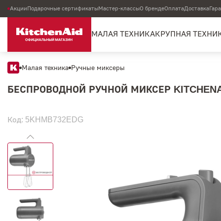
Акции
Подарочные сертификаты
Мастер-классы
О бренде
Оплата
Доставка
Гар
МАЛАЯ ТЕХНИКА
КРУПНАЯ ТЕХНИ
Малая техника
Ручные миксеры
БЕСПРОВОДНОЙ РУЧНОЙ МИКСЕР KITCHENA
Код: 5KHMB732EDG