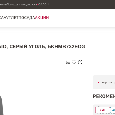
антия
Помощь и поддержка
САЛОН
КА
АУТЛЕТ
ПОСУДА
АКЦИИ
ID, СЕРЫЙ УГОЛЬ, 5KHMB732EDG
Товар расп
РЕКОМЕ
В наличии
ХИТ
А
Ручной м