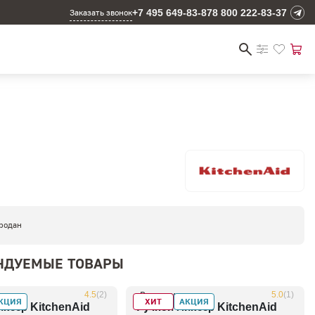
+7 495 649-83-87
8 800 222-83-37
Заказать звонок
родан
НДУЕМЫЕ ТОВАРЫ
4.5
(2)
В наличии
5.0
(1)
КЦИЯ
ХИТ
АКЦИЯ
иксер KitchenAid
Ручной миксер KitchenAid