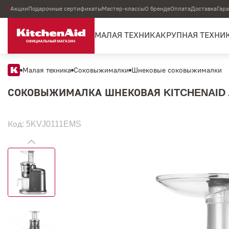
Акции
Подарочные сертификаты
Мастер-классы
О бренде
Оплата
Доставка
Гар
МАЛАЯ ТЕХНИКА
КРУПНАЯ ТЕХНИ
Малая техника
Соковыжималки
Шнековые соковыжималки
СОКОВЫЖИМАЛКА ШНЕКОВАЯ KITCHENAID A
Код: 5KVJ0111EMS