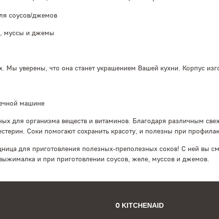
ля соусов/джемов
е, муссы и джемы
 Мы уверены, что она станет украшением Вашей кухни. Корпус изг
ечной машине
ных для организма веществ и витаминов. Благодаря различным све
стерин. Соки помогают сохранить красоту, и полезны при профилак
ница для приготовления полезных-преполезных соков! С ней вы см
овыжималка и при приготовлении соусов, желе, муссов и джемов.
О KITCHENAID