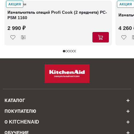
АКЦИЯ
АКЦИЯ
В наличии
В налич
Измельчитель специй Profi Cook (2 предмета) PC-
Измельч
PSM 1160
2 990 ₽
4 260 
КАТАЛОГ
ПОКУПАТЕЛЮ
О KITCHENAID
ОБУЧЕНИЕ