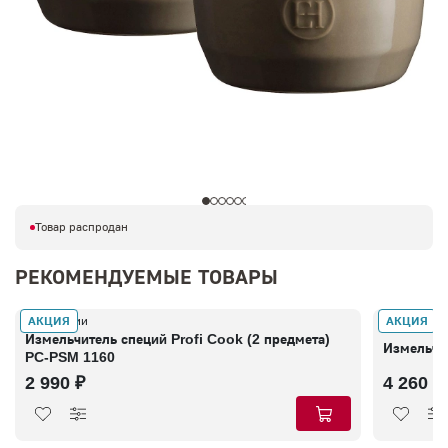
Товар распродан
РЕКОМЕНДУЕМЫЕ ТОВАРЫ
АКЦИЯ
АКЦИЯ
В наличии
В наличии
Измельчитель специй Profi Cook (2 предмета)
Измельчи
PC-PSM 1160
2 990 ₽
4 260 ₽