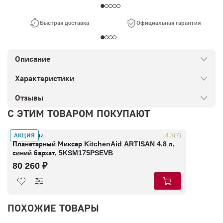
Быстрая доставка
Официальная гарантия
Описание
Характеристики
Отзывы
С ЭТИМ ТОВАРОМ ПОКУПАЮТ
АКЦИЯ
В наличии
4.3
(7)
Планетарный Миксер KitchenAid ARTISAN 4.8 л,
синий бархат, 5KSM175PSEVB
80 260 ₽
ПОХОЖИЕ ТОВАРЫ