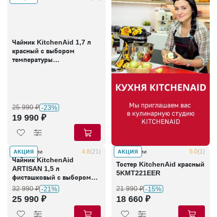
Чайник KitchenAid 1,7 л
красный с выбором
температуры
5KEK1701EER
25 990 ₽
-23%
19 990 ₽
АКЦИЯ
АКЦИЯ
В наличии
4.8
(21)
В наличии
5.0
(1)
Чайник KitchenAid
Тостер KitchenAid красный
ARTISAN 1,5 л
5KMT221EER
фисташковый с выбором
температуры
32 990 ₽
21 990 ₽
-21%
-15%
5KEK1522EPT
25 990 ₽
18 660 ₽