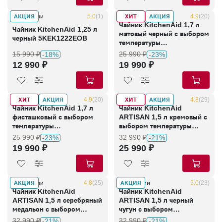
АКЦИЯ
ХИТ
АКЦИЯ
В наличии
5.0
(1)
В наличии
4.9
(20)
Чайник KitchenAid 1,7 л
Чайник KitchenAid 1,25 л
матовый черный с выбором
черный 5KEK1222EOB
температуры
5KEK1701EBM
15 990 ₽
25 990 ₽
-18%
-23%
12 990 ₽
19 990 ₽
ХИТ
АКЦИЯ
ХИТ
АКЦИЯ
В наличии
4.9
(20)
В наличии
4.8
(29)
Чайник KitchenAid 1,7 л
Чайник KitchenAid
фисташковый с выбором
ARTISAN 1,5 л кремовый с
температуры
выбором температуры
5KEK1701EPT
5KEK1522EAC
25 990 ₽
32 990 ₽
-23%
-21%
19 990 ₽
25 990 ₽
АКЦИЯ
АКЦИЯ
В наличии
4.8
(25)
В наличии
5.0
(23)
Чайник KitchenAid
Чайник KitchenAid
ARTISAN 1,5 л серебряный
ARTISAN 1,5 л черный
медальон с выбором
чугун с выбором
температуры
температуры
32 990 ₽
32 990 ₽
-21%
-21%