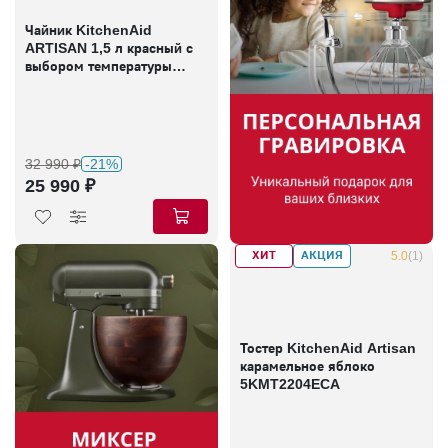
Чайник KitchenAid
ARTISAN 1,5 л красный с
выбором температуры
5KEK1522EER
32 990 ₽
-21%
25 990 ₽
ХИТ
АКЦИЯ
В наличии
5.0
(1)
Тостер KitchenAid Artisan
карамельное яблоко
5KMT2204ECA