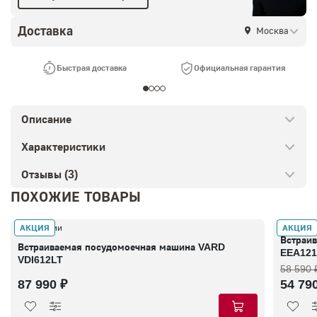
Доставка
Москва
Быстрая доставка
Официальная гарантия
Описание
Характеристики
Отзывы (3)
ПОХОЖИЕ ТОВАРЫ
АКЦИЯ
АКЦИЯ
В наличии
В налич
Встраив
Встраиваемая посудомоечная машина VARD
EEA121
VDI612LT
58 590 
87 990 ₽
54 79