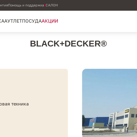
антия
Помощь и поддержка
САЛОН
КА
АУТЛЕТ
ПОСУДА
АКЦИИ
BLACK+DECKER®
вая техника