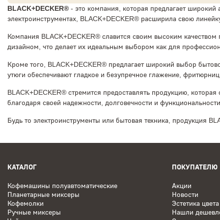
BLACK+DECKER®
- это компания, которая предлагает широкий 
электроинструментах, BLACK+DECKER® расширила свою линейку т
Компания BLACK+DECKER® славится своим высоким качеством п
дизайном, что делает их идеальным выбором как для профессион
Кроме того, BLACK+DECKER® предлагает широкий выбор бытовой 
утюги обеспечивают гладкое и безупречное глажение, фритюрни
BLACK+DECKER® стремится предоставлять продукцию, которая соч
благодаря своей надежности, долговечности и функциональности
Будь то электроинструменты или бытовая техника, продукция B
КАТАЛОГ
ПОКУПАТЕЛЮ
Кофемашины полуавтоматические
Акции
Планетарные миксеры
Новости
Кофемолки
Эстетика цвета
Ручные миксеры
Нашли дешевл