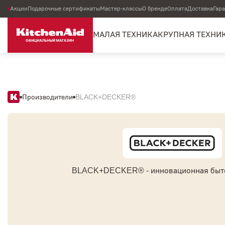
Акции
Подарочные сертификаты
Мастер-классы
О бренде
Оплата
Доставка
Гар
МАЛАЯ ТЕХНИКА
КРУПНАЯ ТЕХНИ
Производители
BLACK+DECKER®
BLACK+DECKER® - инновационная быто