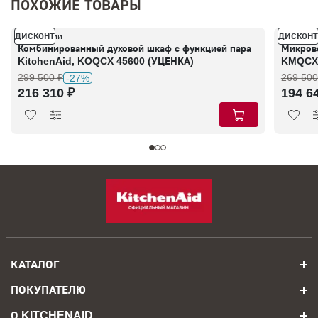
ПОХОЖИЕ ТОВАРЫ
ДИСКОНТ
ДИСКОНТ
В наличии
В налич
Комбинированный духовой шкаф с функцией пара
Микрово
KitchenAid, KOQCX 45600 (УЦЕНКА)
KMQCX 
299 500 ₽
269 500
-27%
216 310 ₽
194 6
КАТАЛОГ
ПОКУПАТЕЛЮ
О KITCHENAID