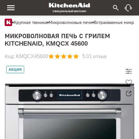
Крупная техника
Микроволновые печи
Встраиваемые микров
МИКРОВОЛНОВАЯ ПЕЧЬ С ГРИЛЕМ
KITCHENAID, KMQCX 45600
Код: KMQCX45600
5.0
1 отзыв
АКЦИЯ