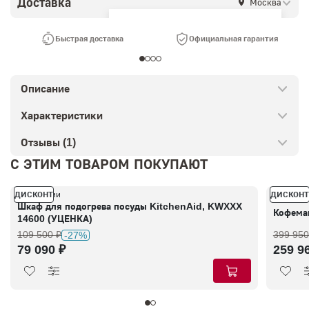
Доставка
Москва
Ваш город —
Москва
?
Быстрая доставка
Официальная гарантия
Описание
Характеристики
Отзывы (1)
С ЭТИМ ТОВАРОМ ПОКУПАЮТ
ДИСКОНТ
ДИСКОНТ
В наличии
В налич
Шкаф для подогрева посуды KitchenAid, KWXXX
Кофема
14600 (УЦЕНКА)
109 500 ₽
399 950
-27%
79 090 ₽
259 9