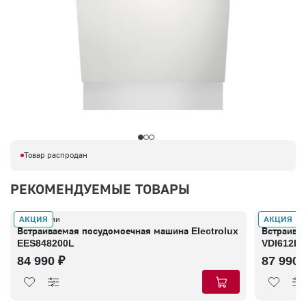
Товар распродан
РЕКОМЕНДУЕМЫЕ ТОВАРЫ
АКЦИЯ
АКЦИЯ
В наличии
В наличии
Встраиваемая посудомоечная машина Electrolux
Встраива
EES848200L
VDI612LT
84 990 ₽
87 990 