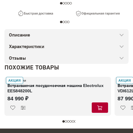
Быстрая доставка
Официальная гарантия
Описание
Характеристики
Отзывы
ПОХОЖИЕ ТОВАРЫ
АКЦИЯ
АКЦИЯ
В наличии
В налич
Встраиваемая посудомоечная машина Electrolux
Встраи
EES848200L
VDI612
84 990 ₽
87 99