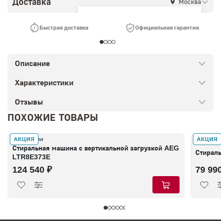
Доставка
Москва
Ваш город —
Москва
?
Быстрая доставка
Официальная гарантия
Описание
Характеристики
Отзывы
ПОХОЖИЕ ТОВАРЫ
АКЦИЯ
АКЦИЯ
В наличии
В налич
Стиральная машина с вертикальной загрузкой AEG
Стирал
LTR8E373E
124 540 ₽
79 99