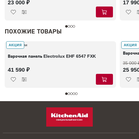
23 000 ₽
17 99
ПОХОЖИЕ ТОВАРЫ
АКЦИЯ
АКЦИЯ
В наличии
В налич
Варочн
Варочная панель Electrolux EHF 6547 FXK
35 000 
41 590 ₽
25 95