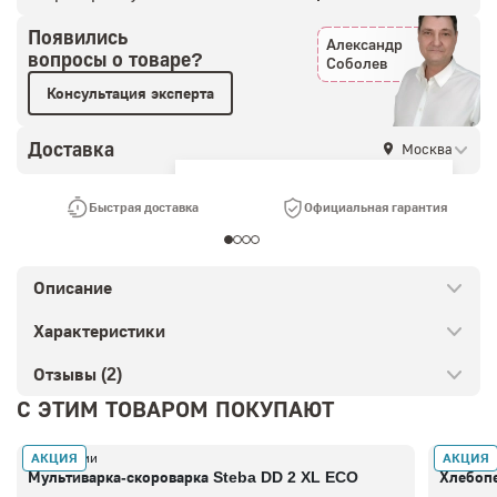
Появились
Александр
вопросы о товаре?
Соболев
Консультация эксперта
Доставка
Москва
Ваш город —
Москва
?
Быстрая доставка
Официальная гарантия
Описание
Характеристики
Отзывы (2)
С ЭТИМ ТОВАРОМ ПОКУПАЮТ
АКЦИЯ
АКЦИЯ
В наличии
В налич
Мультиварка-скороварка Steba DD 2 XL ECO
Хлебоп