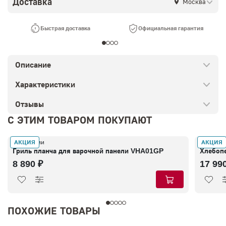
Доставка
Москва
Быстрая доставка
Официальная гарантия
Описание
Характеристики
Отзывы
С ЭТИМ ТОВАРОМ ПОКУПАЮТ
АКЦИЯ
АКЦИЯ
В наличии
В налич
Гриль планча для варочной панели VHA01GP
Хлебоп
8 890 ₽
17 99
ПОХОЖИЕ ТОВАРЫ