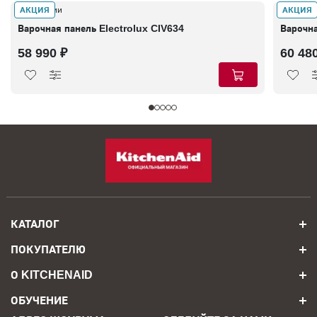
АКЦИЯ
АКЦИЯ
В наличии
В налич
Варочная панель Electrolux CIV634
Варочна
58 990 ₽
60 48
КАТАЛОГ
ПОКУПАТЕЛЮ
О KITCHENAID
ОБУЧЕНИЕ