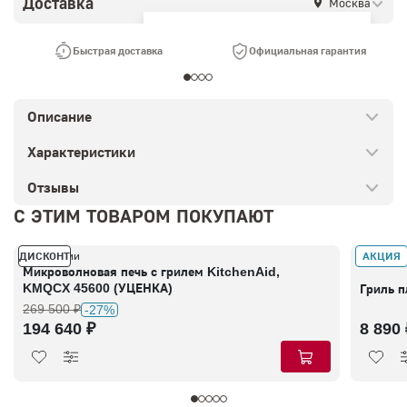
Доставка
Москва
Ваш город —
Москва
?
Быстрая доставка
Официальная гарантия
Описание
Характеристики
Отзывы
С ЭТИМ ТОВАРОМ ПОКУПАЮТ
ДИСКОНТ
АКЦИЯ
В наличии
В налич
Микроволновая печь с грилем KitchenAid,
KMQCX 45600 (УЦЕНКА)
Гриль 
269 500 ₽
-27%
194 640 ₽
8 890 