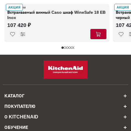
АКЦИЯ
АКЦИЯ
В наличии
В налич
Встраиваемый винный Caso шкаф WineSafe 18 EB
Встраи
Inox
черный
107 420 ₽
107 4
КАТАЛОГ
ПОКУПАТЕЛЮ
О KITCHENAID
ОБУЧЕНИЕ