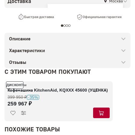
Доставка
Москва
Ваш город —
Москва
?
Быстрая доставка
Официальная гарантия
Описание
Характеристики
Отзывы
С ЭТИМ ТОВАРОМ ПОКУПАЮТ
ДИСКОНТ
В наличии
Кофемашина KitchenAid, KQXXX 45600 (УЦЕНКА)
399 950 ₽
-35%
259 967 ₽
ПОХОЖИЕ ТОВАРЫ