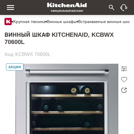
Крупная техника
Винные шкафы
Встраиваемые винные шкаф
ВИННЫЙ ШКАФ KITCHENAID, KCBWX
70600L
Код: KCBWX 70600L
АКЦИЯ