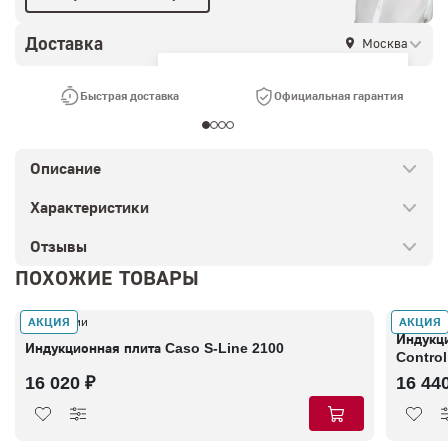
Доставка
Москва
Ваш город —
Москва
?
Быстрая доставка
Официальная гарантия
Описание
Характеристики
Отзывы
ПОХОЖИЕ ТОВАРЫ
АКЦИЯ
АКЦИЯ
В наличии
В налич
Индукц
Индукционная плита Caso S-Line 2100
Control
16 020 ₽
16 44