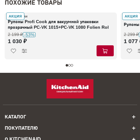
ПОХОЖИЕ ТОВАРЫ
АКЦИЯ
АКЦИЯ
В наличии
В налич
Рулоны Profi Cook для вакуумной упаковки
Рулоны
прозрачный PC-VK 1015+PC-VK 1080 Folien Rol
2 199 ₽
2 299 ₽
-53%
1 030 ₽
1 077 
КАТАЛОГ
ПОКУПАТЕЛЮ
О KITCHENAID