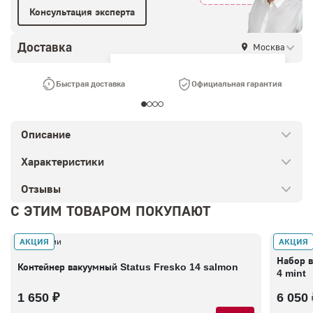
Консультация эксперта
Доставка
Москва
Ваш город —
Москва
?
Быстрая доставка
Официальная гарантия
Описание
Характеристики
Отзывы
С ЭТИМ ТОВАРОМ ПОКУПАЮТ
АКЦИЯ
АКЦИЯ
В наличии
В налич
Набор в
Контейнер вакуумный Status Fresko 14 salmon
4 mint
1 650 ₽
6 050 