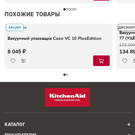
ПОХОЖИЕ ТОВАРЫ
АКЦИЯ
ДИСКОНТ
В наличии
В налич
Вакуум
77 (УЦ
Вакуумный упаковщик Caso VC 10 PlusEdition
173 300
8 045 ₽
134 8
КАТАЛОГ