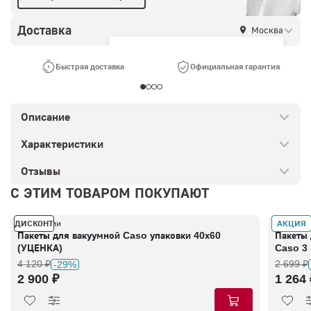
Доставка
Москва
Ваш город —
Москва
?
Быстрая доставка
Официальная гарантия
Описание
Характеристики
Отзывы
С ЭТИМ ТОВАРОМ ПОКУПАЮТ
ДИСКОНТ
АКЦИЯ
В наличии
В налич
Пакеты для вакуумной Caso упаковки 40х60
Пакеты 
(УЦЕНКА)
Caso 3 
4 120 ₽
2 699 ₽
-29%
2 900 ₽
1 264 