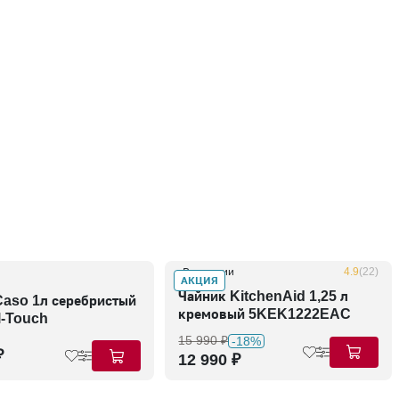
В наличии
4.9
(22)
АКЦИЯ
Чайник KitchenAid 1,25 л
Caso 1л серебристый
кремовый 5KEK1222EAC
-Touch
15 990 ₽
-18%
₽
12 990 ₽