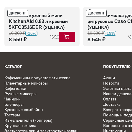
В наличии
В наличии
ДИСКОНТ
ДИСКОНТ
Комбайн кухонный мини
Соковыжималка дл
KitchenAid 0.83 л красный
цитрусовых Caso C
5KFC3516EER (УЦЕНКА)
(УЦЕНКА)
10 260 ₽
10 630 ₽
-16%
-19%
8 550 ₽
8 545 ₽
КАТАЛОГ
ПОКУПАТЕЛЮ
Кофемашины полуавтоматические
Акции
Планетарные миксеры
Новости
Кофемолки
Эстетика цвета
Ручные миксеры
Нашли дешевл
Чайники
Оплата
Блендеры
Доставка
Кухонные комбайны
Возврат товар
Тостеры
Помощь и под
Измельчители (чопперы)
Сервисные це
Крупная техника
Вопросы и отв
Элеткроточилки и электрооткрывалки
Инструкции