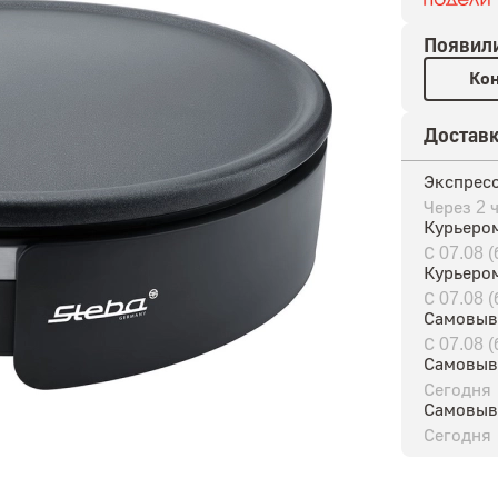
Появил
Кон
Достав
Экспресс
Через 2 
Курьером
С 07.08 
Курьеро
С 07.08 
Самовыв
С 07.08 
Самовыв
Сегодня
Самовыв
Сегодня