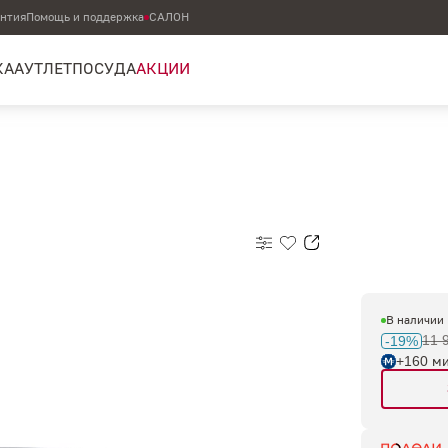
антия
Помощь и поддержка
САЛОН
КА
АУТЛЕТ
ПОСУДА
АКЦИИ
В наличии
11 
-19%
+160 м