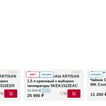
4.9
(23)
В наличии
4.8
(29)
В наличии
ХИТ
АКЦИЯ
АКЦИЯ
 ARTISAN
Чайник KitchenAid ARTISAN
Чайник 
бором
1,5 л кремовый с выбором
WK Cool
1522EER
температуры 5KEK1522EAC
32 990 ₽
-21%
11 260 
25 990 ₽