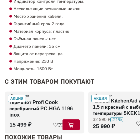
Индикатор контроля температуры.
Нескользящие резиновые ножки.
Место хранения кабеля.
Гарантийный срок 2 года.
Материал корпуса: пластик
Съёмная панель: нет
Диаметр панели: 35 см
Защита от перегрева: да
Напряжение: 230 В
Мощность: 1500 Вт
С ЭТИМ ТОВАРОМ ПОКУПАЮТ
В наличии
В наличии
АКЦИЯ
АКЦИЯ
Чайник KitchenAid
Термопот Profi Cook
1,5 л красный с вы
серебристый PC-HGA 1196
температуры 5KEK
inox
32 990 ₽
-21%
15 499 ₽
25 990 ₽
ПОХОЖИЕ ТОВАРЫ