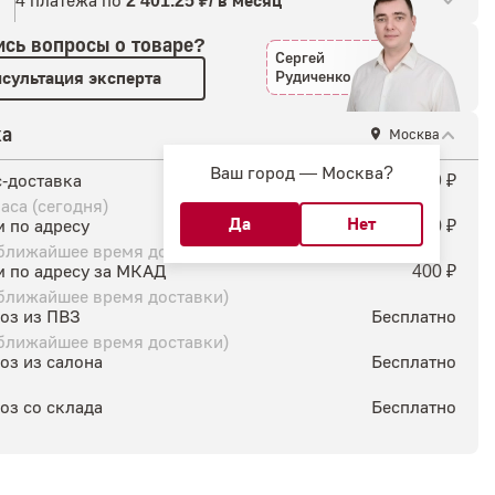
4 платежа по
2 401.25 ₽/ в месяц
ись
вопросы о товаре?
Сергей
Рудиченко
сультация эксперта
ка
Москва
Ваш город —
Москва
?
-доставка
899 ₽
часа (сегодня)
 по адресу
350 ₽
(ближайшее время доставки)
м по адресу за МКАД
400 ₽
(ближайшее время доставки)
оз из ПВЗ
Бесплатно
(ближайшее время доставки)
оз из салона
Бесплатно
оз со склада
Бесплатно