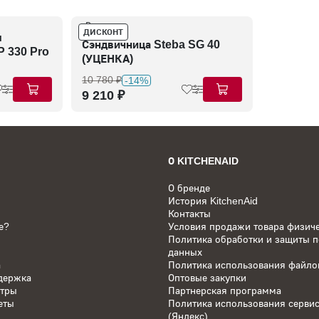
В наличии
ДИСКОНТ
я
Сэндвичница Steba SG 40
P 330 Pro
(УЦЕНКА)
10 780 ₽
-14%
9 210 ₽
О KITCHENAID
О бренде
История KitchenAid
Контакты
е?
Условия продажи товара физич
Политика обработки и защиты 
данных
а
Политика использования файлов
держка
Оптовые закупки
нтры
Партнерская программа
еты
Политика использования серви
(Яндекс)