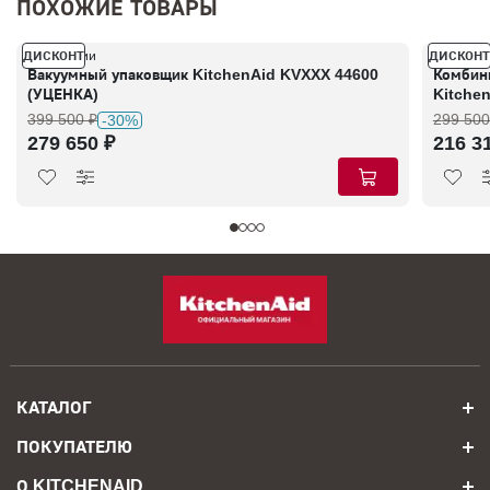
ПОХОЖИЕ ТОВАРЫ
ДИСКОНТ
ДИСКОНТ
В наличии
В налич
Вакуумный упаковщик KitchenAid KVXXX 44600
Комбин
(УЦЕНКА)
Kitche
399 500 ₽
299 500
-30%
279 650 ₽
216 3
КАТАЛОГ
ПОКУПАТЕЛЮ
О KITCHENAID