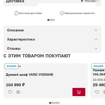
Доставка
Москва
Ваш город —
Москва
?
Быстрая доставка
Официальная гарантия
Описание
Характеристики
Отзывы
С ЭТИМ ТОВАРОМ ПОКУПАЮТ
АКЦИЯ
АКЦИЯ
В наличии
В налич
Газовая
VHLS6
Духовой шкаф VARD VOE684B
34 990 
104 990 ₽
29 49