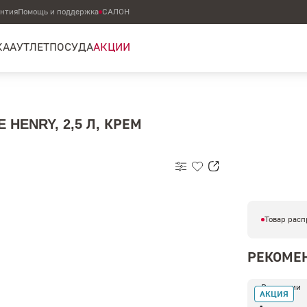
антия
Помощь и поддержка
САЛОН
КА
АУТЛЕТ
ПОСУДА
АКЦИИ
HENRY, 2,5 Л, КРЕМ
Товар расп
РЕКОМЕ
В наличии
АКЦИЯ