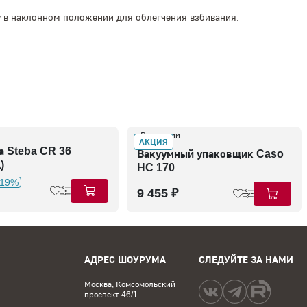
у в наклонном положении для облегчения взбивания.
В наличии
АКЦИЯ
а Steba CR 36
Вакуумный упаковщик Caso
)
HC 170
-19%
9 455 ₽
АДРЕС ШОУРУМА
СЛЕДУЙТЕ ЗА НАМИ
Москва, Комсомольский
проспект 46/1