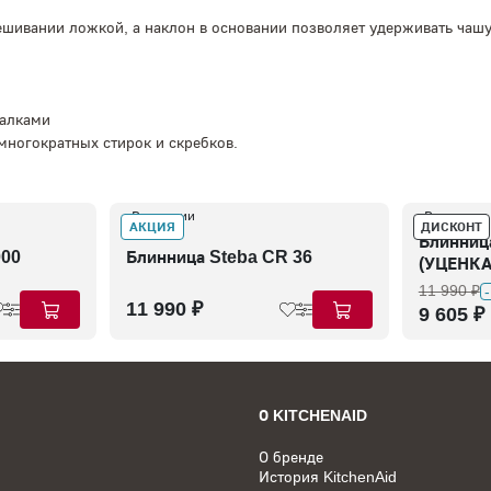
ешивании ложкой, а наклон в основании позволяет удерживать чаш
валками
многократных стирок и скребков.
В наличии
В наличии
АКЦИЯ
ДИСКОНТ
Блинниц
000
Блинница Steba CR 36
(УЦЕНКА
11 990 ₽
11 990 ₽
9 605 ₽
О KITCHENAID
О бренде
История KitchenAid