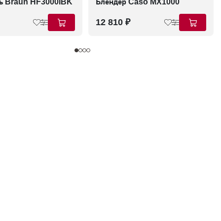
ь Braun HF3000IBK
Блендер Caso MX1000
12 810 ₽