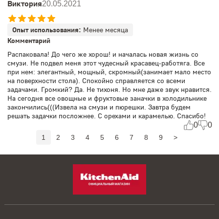
Виктория
20.05.2021
Опыт использования:
Менее месяца
Комментарий
Распаковала! До чего же хорош! и началась новая жизнь со
смузи. Не подвел меня этот чудесный красавец-работяга. Все
при нем: элегантный, мощный, скромный(занимает мало место
на поверхности стола). Спокойно справляется со всеми
задачами. Громкий? Да. Не тихоня. Но мне даже звук нравится.
На сегодня все овощные и фруктовые заначки в холодильнике
закончились(((Извела на смузи и пюрешки. Завтра будем
решать задачки посложнее. С орехами и карамелью. Спасибо!
0
0
1
2
3
4
5
6
7
8
9
>