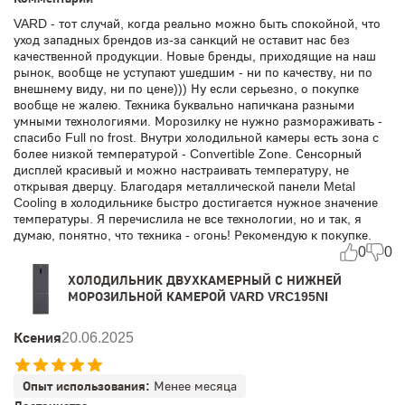
VARD - тот случай, когда реально можно быть спокойной, что
уход западных брендов из-за санкций не оставит нас без
качественной продукции. Новые бренды, приходящие на наш
рынок, вообще не уступают ушедшим - ни по качеству, ни по
внешнему виду, ни по цене))) Ну если серьезно, о покупке
вообще не жалею. Техника буквально напичкана разными
умными технологиями. Морозилку не нужно размораживать -
спасибо Full no frost. Внутри холодильной камеры есть зона с
более низкой температурой - Convertible Zone. Сенсорный
дисплей красивый и можно настраивать температуру, не
открывая дверцу. Благодаря металлической панели Metal
Cooling в холодильнике быстро достигается нужное значение
температуры. Я перечислила не все технологии, но и так, я
думаю, понятно, что техника - огонь! Рекомендую к покупке.
0
0
ХОЛОДИЛЬНИК ДВУХКАМЕРНЫЙ С НИЖНЕЙ
МОРОЗИЛЬНОЙ КАМЕРОЙ VARD VRC195NI
Ксения
20.06.2025
Опыт использования:
Менее месяца