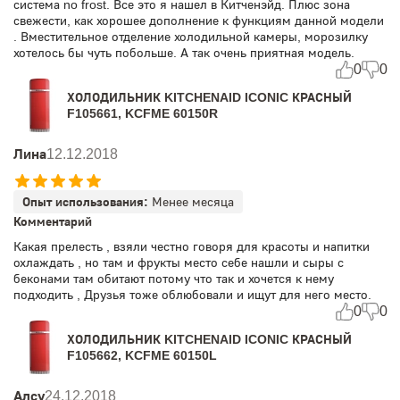
система no frost. Все это я нашел в Китченэйд. Плюс зона
свежести, как хорошее дополнение к функциям данной модели
. Вместительное отделение холодильной камеры, морозилку
хотелось бы чуть побольше. А так очень приятная модель.
0
0
ХОЛОДИЛЬНИК KITCHENAID ICONIC КРАСНЫЙ
F105661, KCFME 60150R
Лина
12.12.2018
Опыт использования:
Менее месяца
Комментарий
Какая прелесть , взяли честно говоря для красоты и напитки
охлаждать , но там и фрукты место себе нашли и сыры с
беконами там обитают потому что так и хочется к нему
подходить , Друзья тоже облюбовали и ищут для него место.
0
0
ХОЛОДИЛЬНИК KITCHENAID ICONIC КРАСНЫЙ
F105662, KCFME 60150L
Алсу
24.12.2018