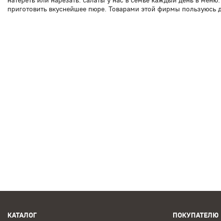
натереть или нарезать. салаты у нас в семье каждый день в меню
приготовить вкуснейшее пюре. Товарами этой фирмы пользуюсь д
КАТАЛОГ
ПОКУПАТЕЛЮ