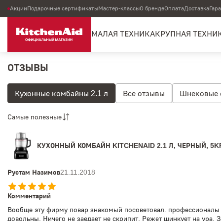
Акции
Подарочные сертификаты
Мастер-классы
О бренде
Оплата
Доставка
Гар
МАЛАЯ ТЕХНИКА
КРУПНАЯ ТЕХНИ
ОТЗЫВЫ
Кухонные комбайны 2.1 л
Все отзывы
Шнековые 
Рожковые кофеварки
Капельные кофеварки
Коф
Самые полезные
Планетарные миксеры 3.3 л
Планетарные миксеры 4.
КУХОННЫЙ КОМБАЙН KITCHENAID 2.1 Л, ЧЕРНЫЙ, 5
Профессиональные планетарные миксеры
Насадки и
Рустам Назимов
Тостеры
Кухонные комбайны 1.2 л
21.11.2018
Кухонные комб
Встраиваемые холодильники
Холодильники
Отде
Комментарий
Вообще эту фирму повар знакомый посоветовал. профессионалы 
Электрические варочные панели
Варочные панели
довольны. Ничего не заедает не скрипит. Режет шинкует на ура. 