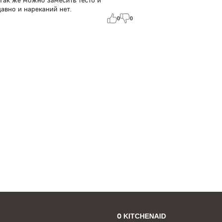
.Так же можно замесить тесто и
авно и нареканий нет.
0
0
О KITCHENAID