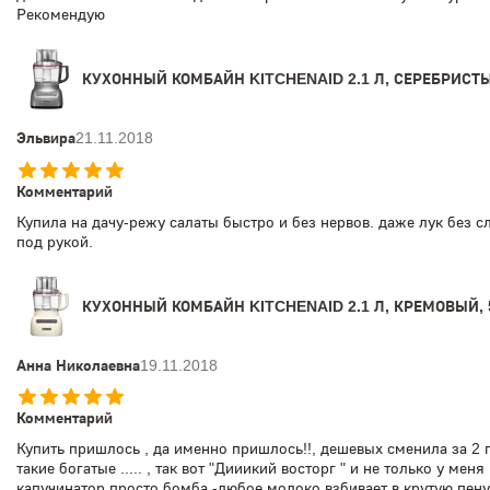
Рекомендую
Встраиваемые микроволновые печи
Кофемашины
Духовые шкафы
Подогреватели
Соковыжималки
КУХОННЫЙ КОМБАЙН KITCHENAID 2.1 Л, СЕРЕБРИСТ
Кухонные аксессуары
Аксессуары
Аксессуары дл
Эльвира
21.11.2018
Комментарий
Купила на дачу-режу салаты быстро и без нервов. даже лук без с
под рукой.
КУХОННЫЙ КОМБАЙН KITCHENAID 2.1 Л, КРЕМОВЫЙ,
Анна Николаевна
19.11.2018
Комментарий
Купить пришлось , да именно пришлось!!, дешевых сменила за 2 г
такие богатые ..... , так вот "Дииикий восторг " и не только у мен
капучинатор просто бомба -любое молоко взбивает в крутую пену 