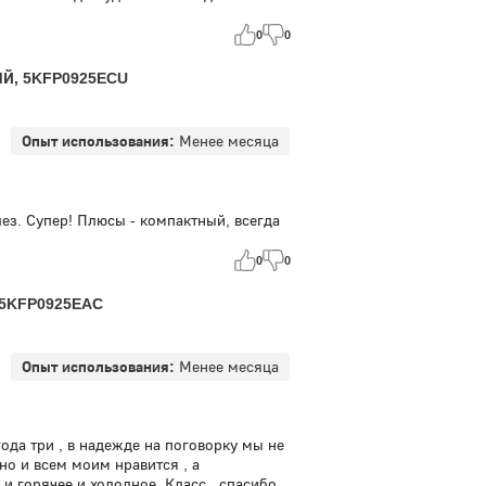
Газовые варочные панели
Винные шкафы
Крупная т
0
0
Фритюрницы
АУТЛЕТ
Формы, блюда и противни 
ЫЙ, 5KFP0925ECU
я духовых шкафов
Опыт использования:
Менее месяца
лез. Супер! Плюсы - компактный, всегда
0
0
 5KFP0925EAC
Опыт использования:
Менее месяца
ода три , в надежде на поговорку мы не
я но и всем моим нравится , а
и горячее и холодное .Класс , спасибо