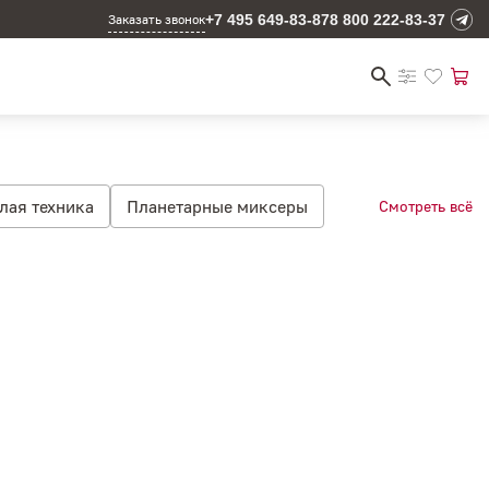
+7 495 649-83-87
8 800 222-83-37
Заказать звонок
лая техника
Планетарные миксеры
Смотреть всё
ухонные комбайны
Мясорубки
 6.9 л
арные блендеры
Погружные блендеры
страиваемые вакууматоры
чные машины
Сушильные машины
онные варочные панели