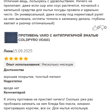
Отличная вещь, пользуюсь с удовольствием. Ничего не
прилипает, даже если сыр или соус растечется, мочалкой с
капелькой средства для мытья посуды провела и идеально
чисто. Он универсальный, даже основу под меренговый рулет
на нем выпекала, котлеты томила и запеканку делала, глубины
хватает и размер оптимальный)
0
0
ПРОТИВЕНЬ VARD С АНТИПРИГАРНОЙ ЭМАЛЬЮ
COLDPYRO VOA01
Лина
15.09.2025
Опыт использования:
Несколько месяцев
Достоинства
хорошее покрытие, толстый металл
Недостатки
вроде нет
Комментарий
К этому противню не пристает ничего! Сколько уже раз
пробовала запекать на нем блюда без масла, никаких
пригоревших корочек, все ок. Для мытья использую