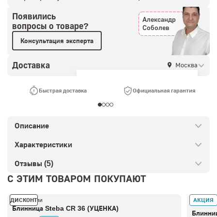
Появились
Александр
вопросы о товаре?
Соболев
Консультация эксперта
Доставка
Москва
Ваш город —
Москва
?
Быстрая доставка
Официальная гарантия
Описание
Характеристики
Отзывы (5)
С ЭТИМ ТОВАРОМ ПОКУПАЮТ
ДИСКОНТ
АКЦИЯ
В наличии
В налич
Блинница Steba CR 36 (УЦЕНКА)
Блинни