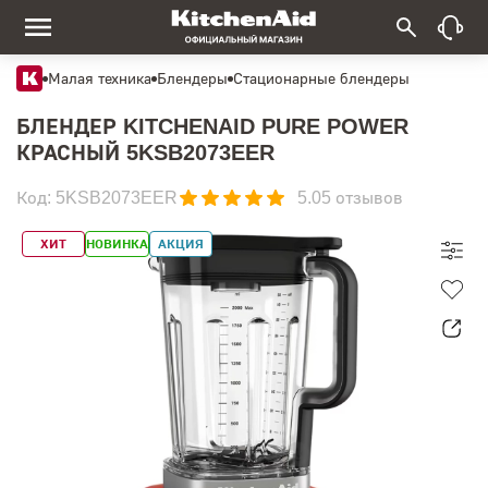
Малая техника
Блендеры
Стационарные блендеры
БЛЕНДЕР KITCHENAID PURE POWER
КРАСНЫЙ 5KSB2073EER
Код: 5KSB2073EER
5.0
5 отзывов
ХИТ
НОВИНКА
АКЦИЯ