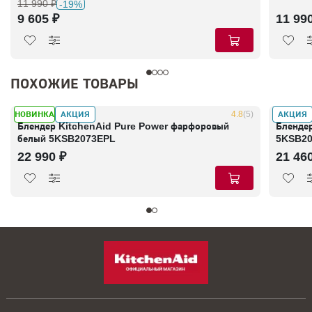
11 990 ₽
-19%
9 605 ₽
11 99
ПОХОЖИЕ ТОВАРЫ
НОВИНКА
АКЦИЯ
АКЦИЯ
В наличии
4.8
(5)
В налич
Блендер KitchenAid Pure Power фарфоровый
Бленде
белый 5KSB2073EPL
5KSB2
22 990 ₽
21 46