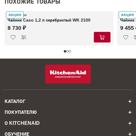
ПОХОЖИЕ ТОВАРЫ
АКЦИЯ
АКЦИЯ
В наличии
В налич
Чайник Caso 1,2 л серебристый WK 2100
Чайник 
8 730 ₽
9 455 
КАТАЛОГ
ПОКУПАТЕЛЮ
О KITCHENAID
ОБУЧЕНИЕ