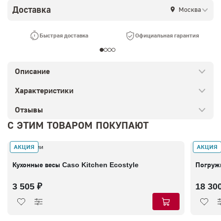
Доставка
Москва
Быстрая доставка
Официальная гарантия
Описание
Характеристики
Отзывы
С ЭТИМ ТОВАРОМ ПОКУПАЮТ
АКЦИЯ
АКЦИЯ
В наличии
В налич
Кухонные весы Caso Kitchen Ecostyle
Погруж
3 505 ₽
18 30