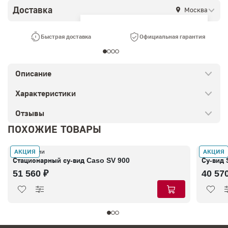
Доставка
Москва
Ваш город —
Москва
?
Быстрая доставка
Официальная гарантия
Описание
Характеристики
Отзывы
ПОХОЖИЕ ТОВАРЫ
АКЦИЯ
АКЦИЯ
В наличии
В налич
Стационарный су-вид Caso SV 900
Су-вид 
51 560 ₽
40 57