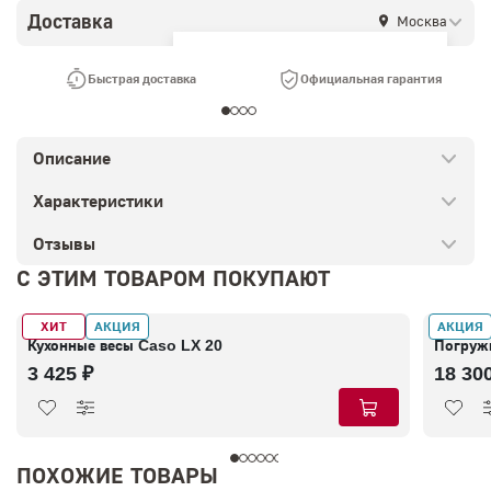
Доставка
Москва
Ваш город —
Москва
?
Быстрая доставка
Официальная гарантия
Описание
Характеристики
Отзывы
С ЭТИМ ТОВАРОМ ПОКУПАЮТ
ХИТ
АКЦИЯ
АКЦИЯ
В наличии
В налич
Кухонные весы Caso LX 20
Погруж
3 425 ₽
18 30
ПОХОЖИЕ ТОВАРЫ