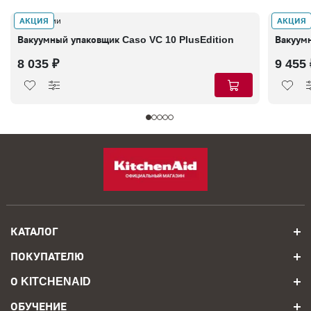
АКЦИЯ
АКЦИЯ
В наличии
В налич
Вакуумный упаковщик Caso VC 10 PlusEdition
Вакуум
8 035 ₽
9 455 
КАТАЛОГ
ПОКУПАТЕЛЮ
О KITCHENAID
ОБУЧЕНИЕ