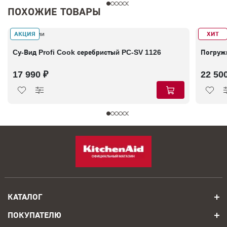
ПОХОЖИЕ ТОВАРЫ
АКЦИЯ
ХИТ
В наличии
В налич
Cу-Вид Profi Cook серебристый PC-SV 1126
Погружн
17 990 ₽
22 50
КАТАЛОГ
ПОКУПАТЕЛЮ