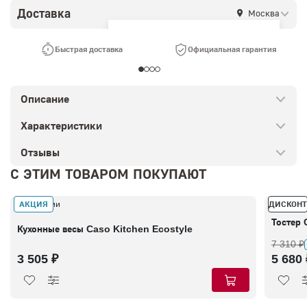
Доставка
Москва
Ваш город —
Москва
?
Быстрая доставка
Официальная гарантия
Описание
Характеристики
Отзывы
С ЭТИМ ТОВАРОМ ПОКУПАЮТ
АКЦИЯ
ДИСКОНТ
В наличии
В налич
Тостер
Кухонные весы Caso Kitchen Ecostyle
7 310 ₽
3 505 ₽
5 680 