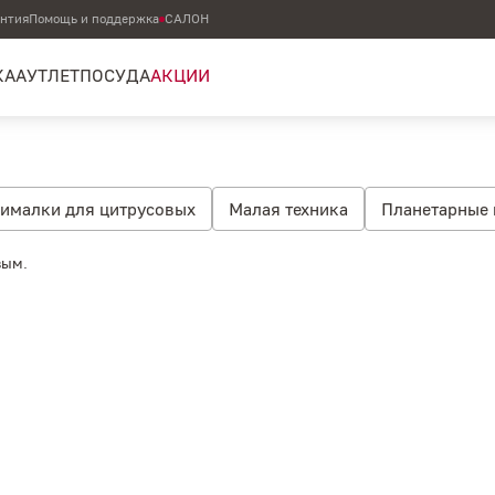
антия
Помощь и поддержка
САЛОН
КА
АУТЛЕТ
ПОСУДА
АКЦИИ
ималки для цитрусовых
Малая техника
Планетарные
ры
Чайники
Блендеры
Кухонные комбайны
Мя
вым.
6 л
Планетарные миксеры 6.9 л
Профессиональные п
ов
Стационарные блендеры
Погружные блендеры
Кофемашины и кофеварки
Духовые шкафы
Подогр
ники
Холодильники
Отдельностоящие холодильники
ктрические варочные панели
Варочные панели
Микро