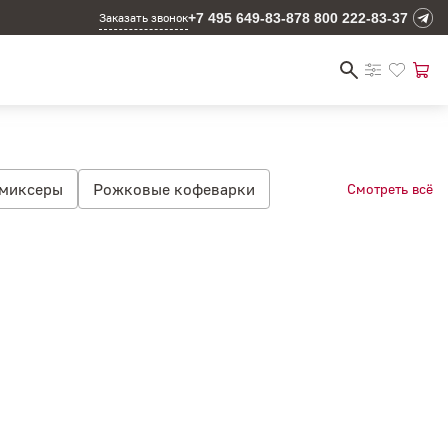
+7 495 649-83-87
8 800 222-83-37
Заказать звонок
 миксеры
Рожковые кофеварки
Смотреть всё
сорубки
Планетарные миксеры 3.3 л
ланетарные миксеры
Тостеры
Кухонные комбайны 1.2 л
еватели
Вытяжки
Мультиварки
волновые печи
Стиральные машины