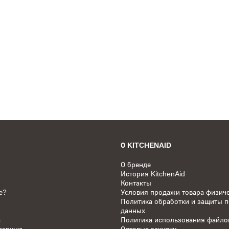
оволновые печи
Кофемашины
Газовые варочные пан
ритюрницы
АУТЛЕТ
Посуда
Формы, блюда и прот
я духовых шкафов
О KITCHENAID
О бренде
История KitchenAid
Контакты
е?
Условия продажи товара физич
Политика обработки и защиты 
данных
а
Политика использования файлов