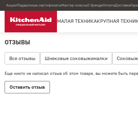
Акции
Подарочные сертификаты
Мастер-классы
О бренде
Оплата
Доставка
Гар
МАЛАЯ ТЕХНИКА
КРУПНАЯ ТЕХНИ
ОТЗЫВЫ
Все отзывы
Шнековые соковыжималки
Соковыж
Капельные кофеварки
Кофемолки
Ручные миксе
Еще никто не написал отзыв об этом товаре, вы можете быть пер
Планетарные миксеры 4.8 л
Планетарные миксеры 5.
Оставить отзыв
Насадки и аксессуары к миксерам
Чаши для миксер
Кухонные комбайны 2.1 л
Кухонные комбайны 3.1 л
Встраиваемые вакууматоры
Встраиваемые холодиль
Посудомоечные машины
Сушильные машины
Эле