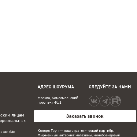
ели
Винные шкафы
Крупная техника
ивни для запекания/выпечки
АДРЕС ШОУРУМА
СЛЕДУЙТЕ ЗА НАМИ
Москва, Комсомольский
проспект 46/1
еским лицам
Заказать звонок
персональных
Колорс Груп
— ваш стратегический партнёр.
 cookie
Фирменные интернет магазины, монобрендовый