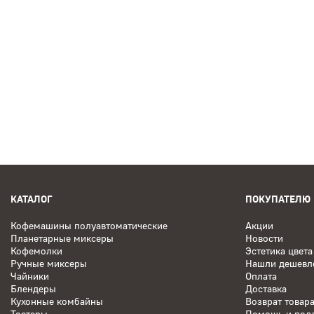
Индукционные варочные панели
Встраиваемые микр
Встраиваемые винные шкафы
Соковыжималки
Ф
Кухонные аксессуары
Аксессуары
Аксессуары дл
КАТАЛОГ
ПОКУПАТЕЛЮ
Кофемашины полуавтоматические
Акции
Планетарные миксеры
Новости
Кофемолки
Эстетика цвета
Ручные миксеры
Нашли дешевл
Чайники
Оплата
Блендеры
Доставка
Кухонные комбайны
Возврат товар